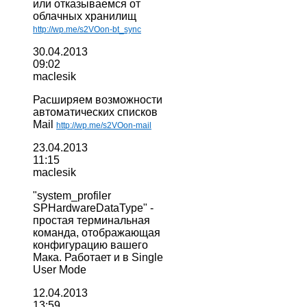
или отказываемся от
облачных хранилищ
http://wp.me/s2VOon-bt_sync
30.04.2013
09:02
maclesik
Расширяем возможности
автоматических списков
Mail
http://wp.me/s2VOon-mail
23.04.2013
11:15
maclesik
"
system_profiler
SPHardwareDataType
" -
простая терминальная
команда, отображающая
конфигурацию вашего
Мака. Работает и в Single
User Mode
12.04.2013
13:59