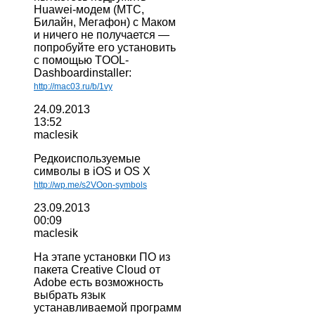
Huawei-модем (МТС,
Билайн, Мегафон) с Маком
и ничего не получается —
попробуйте его установить
с помощью TOOL-
Dashboardinstaller:
http://mac03.ru/b/1vy
24.09.2013
13:52
maclesik
Редкоиспользуемые
символы в iOS и OS X
http://wp.me/s2VOon-symbols
23.09.2013
00:09
maclesik
На этапе установки ПО из
пакета Creative Cloud от
Adobe есть возможность
выбрать язык
устанавливаемой программ