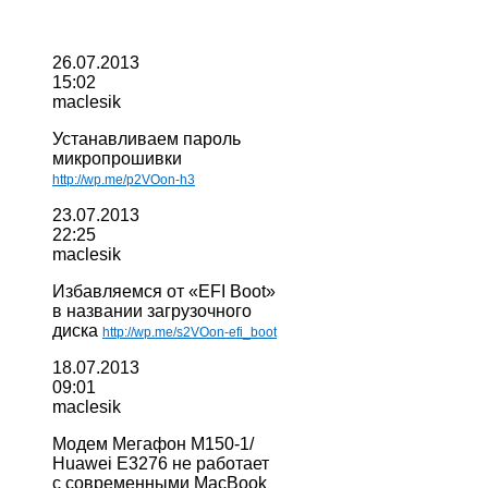
26.07.2013
15:02
maclesik
Устанавливаем пароль
микропрошивки
http://wp.me/p2VOon-h3
23.07.2013
22:25
maclesik
Избавляемся от «EFI Boot»
в названии загрузочного
диска
http://wp.me/s2VOon-efi_boot
18.07.2013
09:01
maclesik
Модем Мегафон М150-1/
Huawei E3276 не работает
с современными MacBook