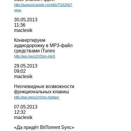
http://support.apple.com/kb/TS4268?
view
30.05.2013
11:36
maclesik
Конвертируем
аудиодорожку в MP3-файл
средствами iTunes
http://wp.me/s2VOon-mp3
29.05.2013
09:02
maclesik
Неочевидные возможности
функциональных клавиш
http://wp.me/s2VOon-hidden
07.05.2013
12:32
maclesik
«Да придёт BitTorrent Sync»