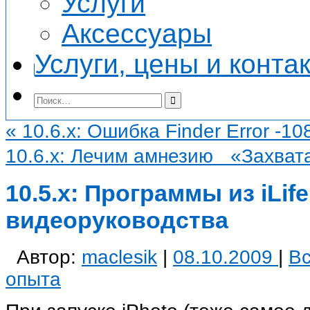
Услуги
Аксессуары
Услуги, цены и конта
«
10.6.x: Ошибка Finder Error -10
10.6.x: Лечим амнезию «Захва
10.5.x: Программы из iLi
видеоруководства
Автор:
maclesik
|
08.10.2009
|
Вс
опыта