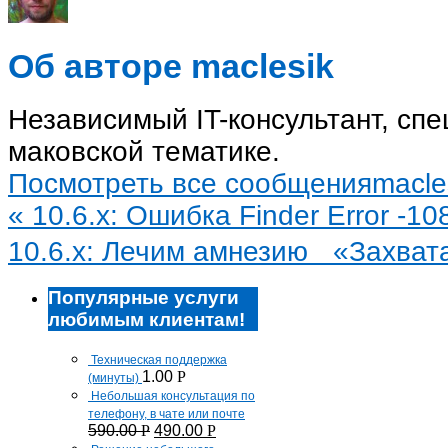
Об авторе maclesik
Независимый IT-консультант, сп
маковской тематике.
Посмотреть все сообщенияmacle
«
10.6.x: Ошибка Finder Error -10
10.6.x: Лечим амнезию «Захва
Популярные услуги
любимым клиентам!
Техническая поддержка
1.00
Р
(минуты)
Небольшая консультация по
телефону, в чате или почте
590.00
Р
490.00
Р