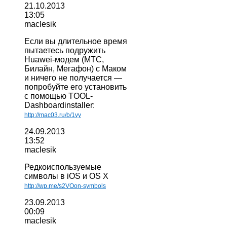
21.10.2013
13:05
maclesik
Если вы длительное время
пытаетесь подружить
Huawei-модем (МТС,
Билайн, Мегафон) с Маком
и ничего не получается —
попробуйте его установить
с помощью TOOL-
Dashboardinstaller:
http://mac03.ru/b/1vy
24.09.2013
13:52
maclesik
Редкоиспользуемые
символы в iOS и OS X
http://wp.me/s2VOon-symbols
23.09.2013
00:09
maclesik