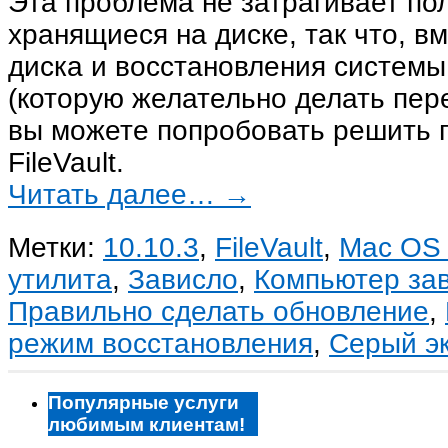
Эта проблема не затрагивает по
хранящиеся на диске, так что, 
диска и восстановления системы
(которую желательно делать пер
вы можете попробовать решить 
FileVault.
Читать далее…
→
Метки:
10.10.3
,
FileVault
,
Mac OS
утилита
,
Зависло
,
Компьютер за
Правильно сделать обновление
,
режим восстановления
,
Серый э
Популярные услуги
любимым клиентам!