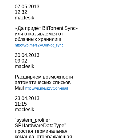
07.05.2013
12:32
maclesik
«Да придёт BitTorrent Sync»
или отказываемся от
облачных хранилищ
http://wp.me/s2VOon-bt_sync
30.04.2013
09:02
maclesik
Расширяем возможности
автоматических списков
Mail
http://wp.me/s2VOon-mail
23.04.2013
11:15
maclesik
"
system_profiler
SPHardwareDataType
" -
простая терминальная
команда, отображающая