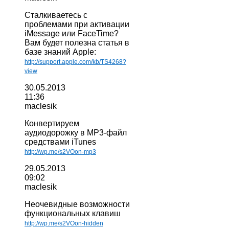
Сталкиваетесь с
проблемами при активации
iMessage или FaceTime?
Вам будет полезна статья в
базе знаний Apple:
http://support.apple.com/kb/TS4268?
view
30.05.2013
11:36
maclesik
Конвертируем
аудиодорожку в MP3-файл
средствами iTunes
http://wp.me/s2VOon-mp3
29.05.2013
09:02
maclesik
Неочевидные возможности
функциональных клавиш
http://wp.me/s2VOon-hidden