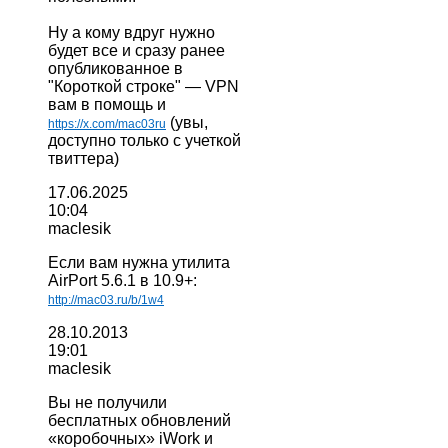
Ну а кому вдруг нужно
будет все и сразу ранее
опубликованное в
"Короткой строке" — VPN
вам в помощь и
(увы,
https://x.com/mac03ru
доступно только с учеткой
твиттера)
17.06.2025
10:04
maclesik
Если вам нужна утилита
AirPort 5.6.1 в 10.9+:
http://mac03.ru/b/1w4
28.10.2013
19:01
maclesik
Вы не получили
бесплатных обновлений
«коробочных» iWork и