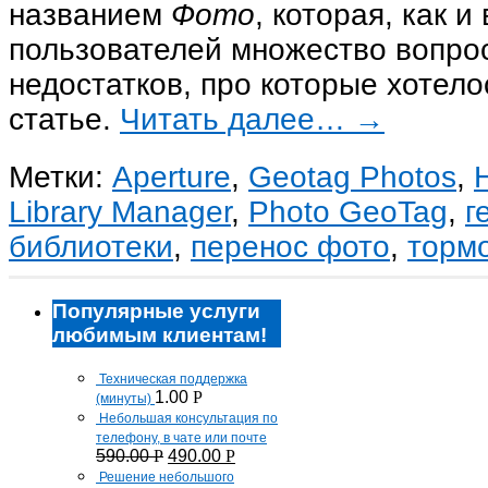
названием
Фото
, которая, как и
пользователей множество вопрос
недостатков, про которые хотело
статье.
Читать далее…
→
Метки:
Aperture
,
Geotag Photos
,
Library Manager
,
Photo GeoTag
,
г
библиотеки
,
перенос фото
,
торм
Популярные услуги
любимым клиентам!
Техническая поддержка
1.00
Р
(минуты)
Небольшая консультация по
телефону, в чате или почте
590.00
Р
490.00
Р
Решение небольшого