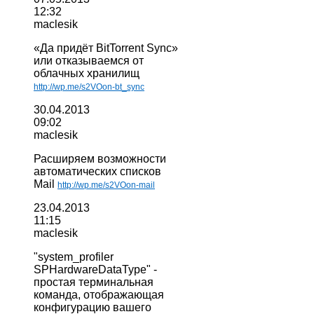
12:32
maclesik
«Да придёт BitTorrent Sync»
или отказываемся от
облачных хранилищ
http://wp.me/s2VOon-bt_sync
30.04.2013
09:02
maclesik
Расширяем возможности
автоматических списков
Mail
http://wp.me/s2VOon-mail
23.04.2013
11:15
maclesik
"
system_profiler
SPHardwareDataType
" -
простая терминальная
команда, отображающая
конфигурацию вашего