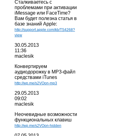
Сталкиваетесь с
проблемами при активации
iMessage или FaceTime?
Вам будет полезна статья в
базе знаний Apple:
http://support.apple.com/kb/TS4268?
view
30.05.2013
11:36
maclesik
Конвертируем
аудиодорожку в MP3-файл
средствами iTunes
http://wp.me/s2VOon-mp3
29.05.2013
09:02
maclesik
Неочевидные возможности
функциональных клавиш
http://wp.me/s2VOon-hidden
07.05.2013