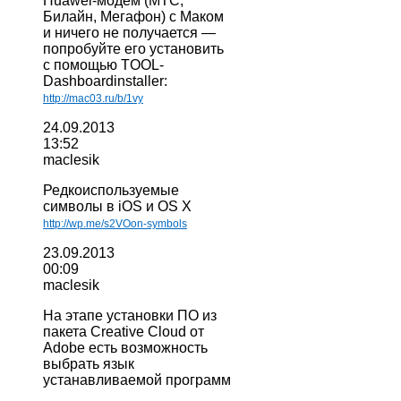
Huawei-модем (МТС,
Билайн, Мегафон) с Маком
и ничего не получается —
попробуйте его установить
с помощью TOOL-
Dashboardinstaller:
http://mac03.ru/b/1vy
24.09.2013
13:52
maclesik
Редкоиспользуемые
символы в iOS и OS X
http://wp.me/s2VOon-symbols
23.09.2013
00:09
maclesik
На этапе установки ПО из
пакета Creative Cloud от
Adobe есть возможность
выбрать язык
устанавливаемой программ