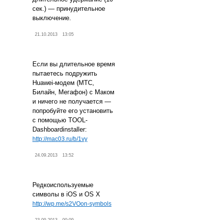
сек.) — принудительное
выключение.
21.10.2013
13:05
Если вы длительное время
пытаетесь подружить
Huawei-модем (МТС,
Билайн, Мегафон) с Маком
и ничего не получается —
попробуйте его установить
с помощью TOOL-
Dashboardinstaller:
http://mac03.ru/b/1vy
24.09.2013
13:52
Редкоиспользуемые
символы в iOS и OS X
http://wp.me/s2VOon-symbols
23.09.2013
00:09