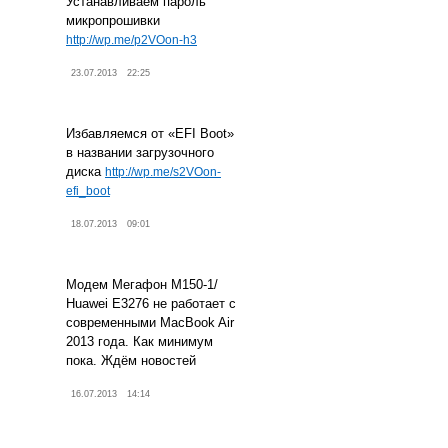
Устанавливаем пароль
микропрошивки
http://wp.me/p2VOon-h3
23.07.2013
22:25
Избавляемся от «EFI Boot»
в названии загрузочного
диска
http://wp.me/s2VOon-
efi_boot
18.07.2013
09:01
Модем Мегафон М150-1/
Huawei E3276 не работает с
современными MacBook Air
2013 года. Как минимум
пока. Ждём новостей
16.07.2013
14:14