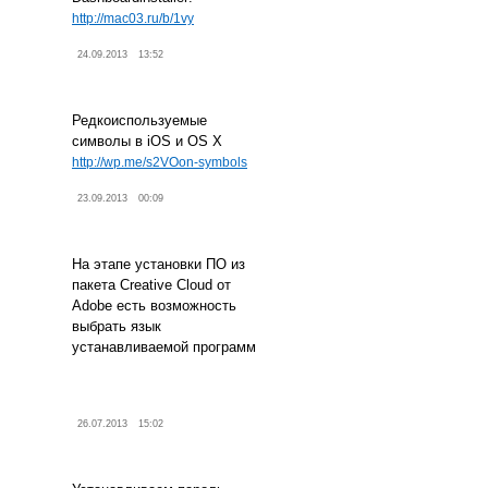
http://mac03.ru/b/1vy
24.09.2013
13:52
Редкоиспользуемые
символы в iOS и OS X
http://wp.me/s2VOon-symbols
23.09.2013
00:09
На этапе установки ПО из
пакета Creative Cloud от
Adobe есть возможность
выбрать язык
устанавливаемой программ
26.07.2013
15:02