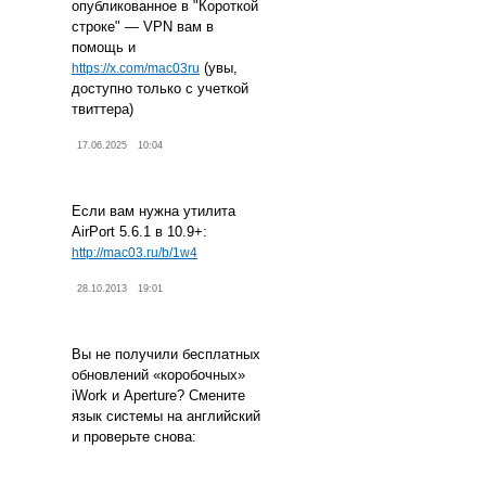
опубликованное в "Короткой
строке" — VPN вам в
помощь и
(увы,
https://x.com/mac03ru
доступно только с учеткой
твиттера)
17.06.2025
10:04
Если вам нужна утилита
AirPort 5.6.1 в 10.9+:
http://mac03.ru/b/1w4
28.10.2013
19:01
Вы не получили бесплатных
обновлений «коробочных»
iWork и Aperture? Смените
язык системы на английский
и проверьте снова: