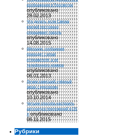
изображения в Просмотре
опубликовано
28.02.2013
Что делать, если Связка
ключей постоянно
спрашивает пароль
опубликовано
14.08.2015
iMessage: сообщения
приходят с email
отправителя, а не
телефонного номера
опубликовано
06.01.2013
Лечим зависший «чёрный
экран с курсором»
опубликовано
10.10.2014
Четыре способа настроить
автозапуск приложений в OS
опубликовано
X
06.11.2015
Рубрики