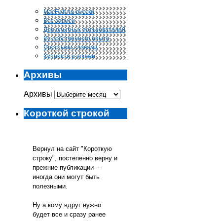
MacFixIt по-русски
Все записи
Для опытных пользователей
Из собственного опыта
Простыми словами
Хитрости и уловки
Архивы
Архивы
Короткой строкой
Вернул на сайт "Короткую
строку", постепенно верну и
прежние публикации —
иногда они могут быть
полезными.
Ну а кому вдруг нужно
будет все и сразу ранее