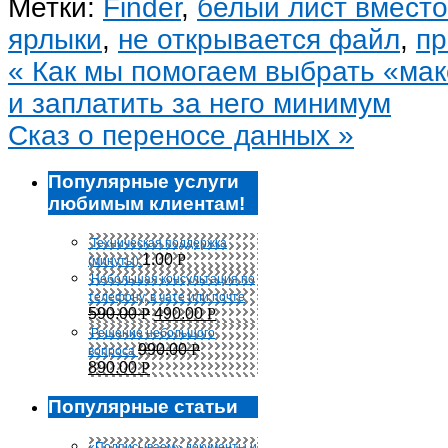
Метки:
Finder
,
белый лист вместо
ярлыки
,
не открывается файл
,
пр
«
Как мы помогаем выбрать «мак
и заплатить за него минимум
Сказ о переносе данных
»
Популярные услуги
любимым клиентам!
Техническая поддержка
1.00
Р
(минуты)
Небольшая консультация по
телефону, в чате или почте
590.00
Р
490.00
Р
Решение небольшого
990.00
Р
вопроса
890.00
Р
Популярные статьи
«Подписываем» документы и