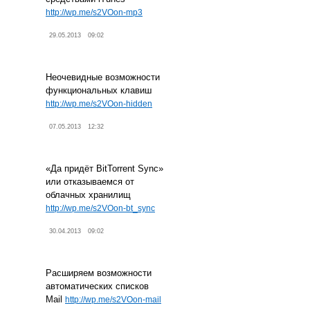
http://wp.me/s2VOon-mp3
29.05.2013
09:02
Неочевидные возможности
функциональных клавиш
http://wp.me/s2VOon-hidden
07.05.2013
12:32
«Да придёт BitTorrent Sync»
или отказываемся от
облачных хранилищ
http://wp.me/s2VOon-bt_sync
30.04.2013
09:02
Расширяем возможности
автоматических списков
Mail
http://wp.me/s2VOon-mail