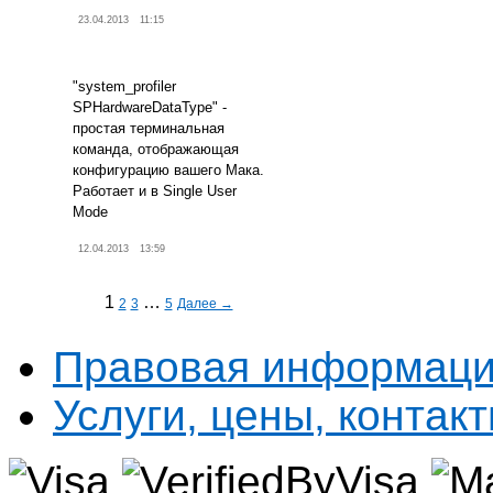
23.04.2013
11:15
"
system_profiler
SPHardwareDataType
" -
простая терминальная
команда, отображающая
конфигурацию вашего Мака.
Работает и в Single User
Mode
12.04.2013
13:59
1
…
2
3
5
Далее →
Правовая информац
Услуги, цены, контак