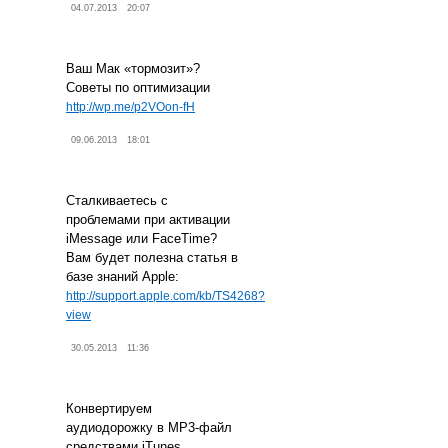
04.07.2013
20:07
Ваш Мак «тормозит»?
Советы по оптимизации
http://wp.me/p2VOon-fH
09.06.2013
18:01
Сталкиваетесь с
проблемами при активации
iMessage или FaceTime?
Вам будет полезна статья в
базе знаний Apple:
http://support.apple.com/kb/TS4268?
view
30.05.2013
11:36
Конвертируем
аудиодорожку в MP3-файл
средствами iTunes