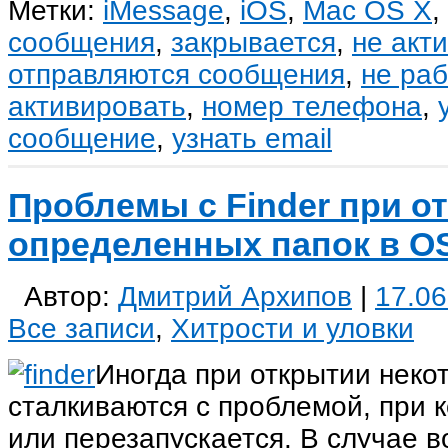
Метки:
iMessage
,
iOS
,
Mac OS X
,
сообщения
,
закрывается
,
не акт
отправляются сообщения
,
не раб
активировать
,
номер телефона
,
сообщение
,
узнать email
Проблемы с Finder при о
определенных папок в O
Автор:
Дмитрий Архипов
|
17.06
Все записи
,
Хитрости и уловки
Иногда при открытии неко
сталкиваются с проблемой, при к
или перезапускается. В случае в