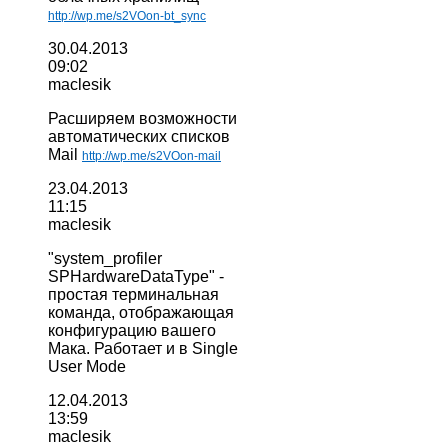
http://wp.me/s2VOon-bt_sync
30.04.2013
09:02
maclesik
Расширяем возможности
автоматических списков
Mail
http://wp.me/s2VOon-mail
23.04.2013
11:15
maclesik
"
system_profiler
SPHardwareDataType
" -
простая терминальная
команда, отображающая
конфигурацию вашего
Мака. Работает и в Single
User Mode
12.04.2013
13:59
maclesik