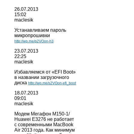
26.07.2013
15:02
maclesik
Устанавливаем пароль
микропрошивки
http://wp.me/p2VOon-h3
23.07.2013
22:25
maclesik
Избавляемся от «EFI Boot»
в названии загрузочного
диска
http://wp.me/s2VOon-efi_boot
18.07.2013
09:01
maclesik
Модем Мегафон М150-1/
Huawei E3276 не работает
с современными MacBook
Air 2013 года. Как минимум