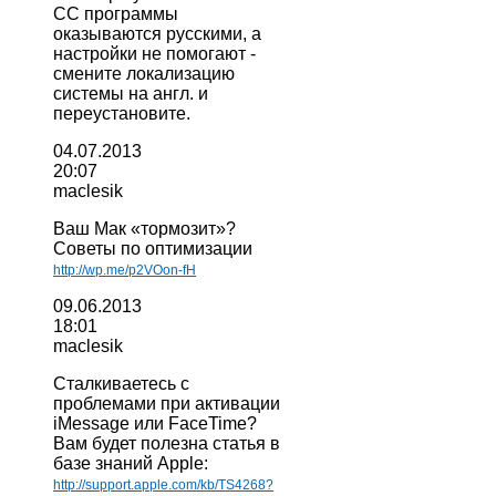
CC программы
оказываются русскими, а
настройки не помогают -
смените локализацию
системы на англ. и
переустановите.
04.07.2013
20:07
maclesik
Ваш Мак «тормозит»?
Советы по оптимизации
http://wp.me/p2VOon-fH
09.06.2013
18:01
maclesik
Сталкиваетесь с
проблемами при активации
iMessage или FaceTime?
Вам будет полезна статья в
базе знаний Apple:
http://support.apple.com/kb/TS4268?