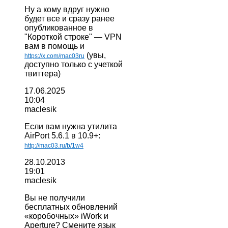
Ну а кому вдруг нужно
будет все и сразу ранее
опубликованное в
"Короткой строке" — VPN
вам в помощь и
(увы,
https://x.com/mac03ru
доступно только с учеткой
твиттера)
17.06.2025
10:04
maclesik
Если вам нужна утилита
AirPort 5.6.1 в 10.9+:
http://mac03.ru/b/1w4
28.10.2013
19:01
maclesik
Вы не получили
бесплатных обновлений
«коробочных» iWork и
Aperture? Смените язык