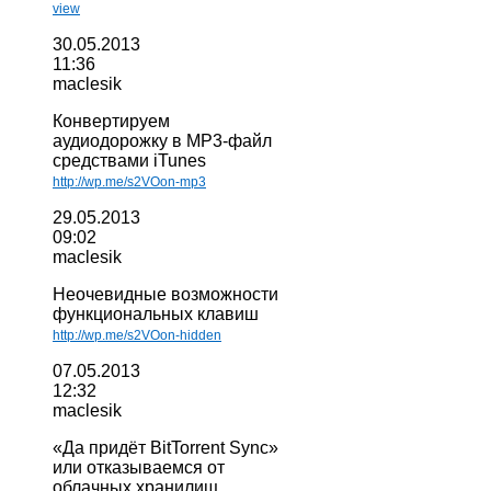
view
30.05.2013
11:36
maclesik
Конвертируем
аудиодорожку в MP3-файл
средствами iTunes
http://wp.me/s2VOon-mp3
29.05.2013
09:02
maclesik
Неочевидные возможности
функциональных клавиш
http://wp.me/s2VOon-hidden
07.05.2013
12:32
maclesik
«Да придёт BitTorrent Sync»
или отказываемся от
облачных хранилищ