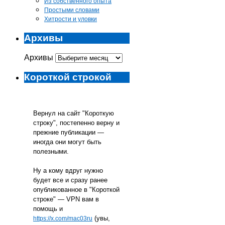
Из собственного опыта
Простыми словами
Хитрости и уловки
Архивы
Архивы
Короткой строкой
Вернул на сайт "Короткую
строку", постепенно верну и
прежние публикации —
иногда они могут быть
полезными.
Ну а кому вдруг нужно
будет все и сразу ранее
опубликованное в "Короткой
строке" — VPN вам в
помощь и
(увы,
https://x.com/mac03ru