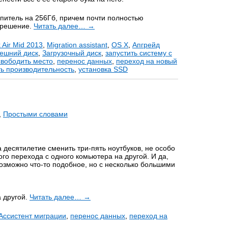
опитель на 256Гб, причем почти полностью
 решение.
Читать далее…
→
Air Mid 2013
,
Migration assistant
,
OS X
,
Апгрейд
ешний диск
,
Загрузочный диск
,
запустить систему с
свободить место
,
перенос данных
,
переход на новый
ть производительность
,
установка SSD
,
Простыми словами
 десятилетие сменить три-пять ноутбуков, не особо
ного перехода с одного комьютера на другой. И да,
возможно что-то подобное, но с несколько большими
а другой.
Читать далее…
→
Ассистент миграции
,
перенос данных
,
переход на