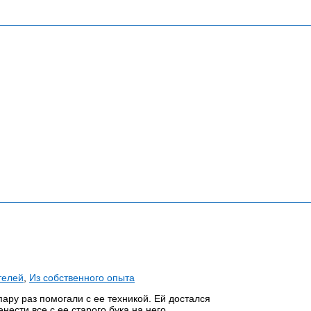
телей
,
Из собственного опыта
ару раз помогали с ее техникой. Ей достался
ести все с ее старого бука на него.