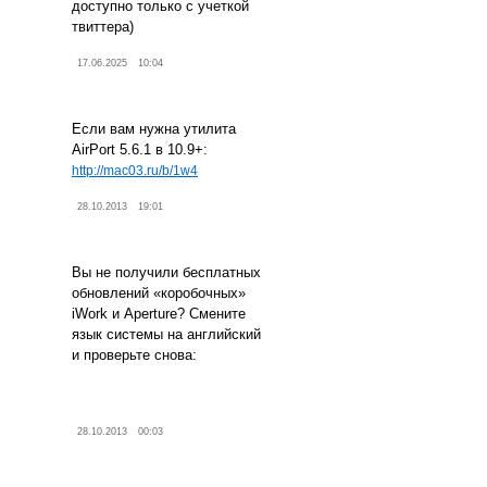
доступно только с учеткой
твиттера)
17.06.2025
10:04
Если вам нужна утилита
AirPort 5.6.1 в 10.9+:
http://mac03.ru/b/1w4
28.10.2013
19:01
Вы не получили бесплатных
обновлений «коробочных»
iWork и Aperture? Смените
язык системы на английский
и проверьте снова:
28.10.2013
00:03