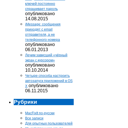
ключей постоянно
спрашивает пароль
опубликовано
14.08.2015
iMessage: сообщения
приходят с email
отправителя, а не
телефонного номера
опубликовано
06.01.2013
Лечим зависший «чёрный
экран с курсором»
опубликовано
10.10.2014
Четыре способа настроить
автозапуск приложений в OS
опубликовано
X
06.11.2015
Рубрики
MacFixIt по-русски
Все записи
Для опытных пользователей