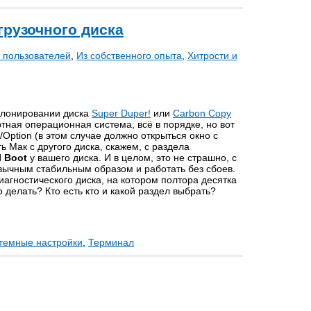
грузочного диска
 пользователей
,
Из собственного опыта
,
Хитрости и
клонировании диска
Super Duper!
или
Carbon Copy
тная операционная система, всё в порядке, но вот
Option (в этом случае должно открыться окно с
 Мак с другого диска, скажем, с раздела
I Boot
у вашего диска. И в целом, это не страшно, с
вычным стабильным образом и работать без сбоев.
иагностического диска, на котором полтора десятка
о делать? Кто есть кто и какой раздел выбрать?
темные настройки
,
Терминал