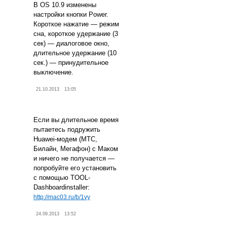
В OS 10.9 изменены
настройки кнопки Power.
Короткое нажатие — режим
сна, короткое удержание (3
сек) — диалоговое окно,
длительное удержание (10
сек.) — принудительное
выключение.
21.10.2013
13:05
Если вы длительное время
пытаетесь подружить
Huawei-модем (МТС,
Билайн, Мегафон) с Маком
и ничего не получается —
попробуйте его установить
с помощью TOOL-
Dashboardinstaller:
http://mac03.ru/b/1vy
24.09.2013
13:52