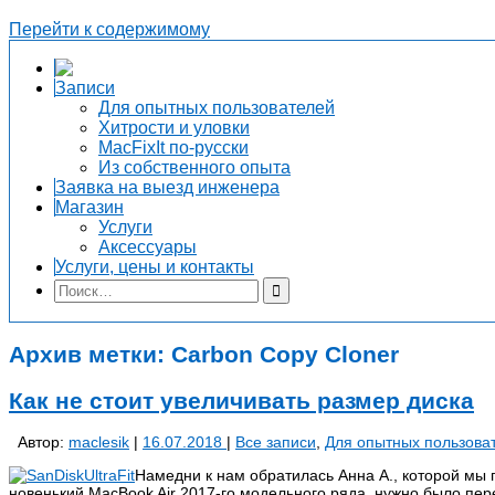
Перейти к содержимому
Записи
Для опытных пользователей
Хитрости и уловки
MacFixIt по-русски
Из собственного опыта
Заявка на выезд инженера
Магазин
Услуги
Аксессуары
Услуги, цены и контакты
Архив метки:
Carbon Copy Cloner
Как не стоит увеличивать размер диска
Автор:
maclesik
|
16.07.2018
|
Все записи
,
Для опытных пользова
Намедни к нам обратилась Анна А., которой мы п
новенький MacBook Air 2017-го модельного ряда, нужно было перен