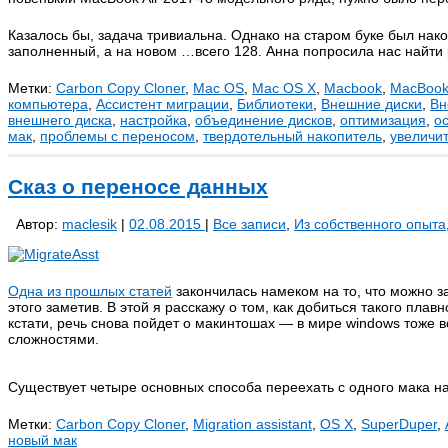
Казалось бы, задача тривиальна. Однако на старом буке был нак
заполненный, а на новом …всего 128. Анна попросила нас найти
Метки:
Carbon Copy Cloner
,
Mac OS
,
Mac OS X
,
Macbook
,
MacBook 
компьютера
,
Ассистент миграции
,
Библиотеки
,
Внешние диски
,
Вн
внешнего диска
,
настройка
,
объединение дисков
,
оптимизация
,
о
мак
,
проблемы с переносом
,
твердотельный накопитель
,
увеличи
Сказ о переносе данных
Автор:
maclesik
|
02.08.2015
|
Все записи
,
Из собственного опыта
Одна из прошлых статей
закончилась намеком на то, что можно за
этого заметив. В этой я расскажу о том, как добиться такого плав
кстати, речь снова пойдет о макинтошах — в мире windows тоже 
сложностями.
Существует четыре основных способа переехать с одного мака н
Метки:
Carbon Copy Cloner
,
Migration assistant
,
OS X
,
SuperDuper
,
новый мак