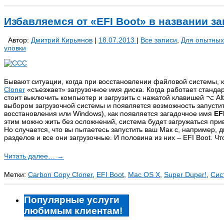
Избавляемся от «EFI Boot» в названии за
Автор:
Дмитрий Кирьянов
|
18.07.2013
|
Все записи
,
Для опытных
уловки
Бывают ситуации, когда при восстановлении файловой системы, 
Cloner
«съезжает» загрузочное имя диска. Когда работает стандар
стоит выключить компьютер и загрузить с нажатой клавишей ⌥ Alt/
выбором загрузочной системы и появляется возможность запустить
восстановления или Windows), как появляется загадочное имя
EF
этим можно жить без осложнений, система будет загружаться при
Но случается, что вы пытаетесь запустить ваш Мак с, например, д
разделов и все они загрузочные. И половина из них – EFI Boot. Чт
Читать далее…
→
Метки:
Carbon Copy Cloner
,
EFI Boot
,
Mac OS X
,
Super Duper!
,
Сис
Популярные услуги
любимым клиентам!